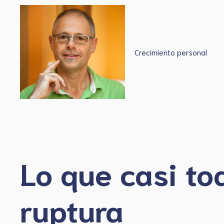
Saltar
al
contenido
Crecimiento personal
Lo que casi to
ruptura