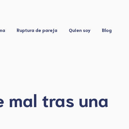
ma
Ruptura de pareja
Quien soy
Blog
e mal tras una