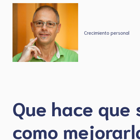
Saltar
al
contenido
Crecimiento personal
Que hace que 
como mejorarl