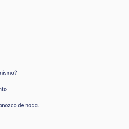
i misma?
ento
 conozco de nada.